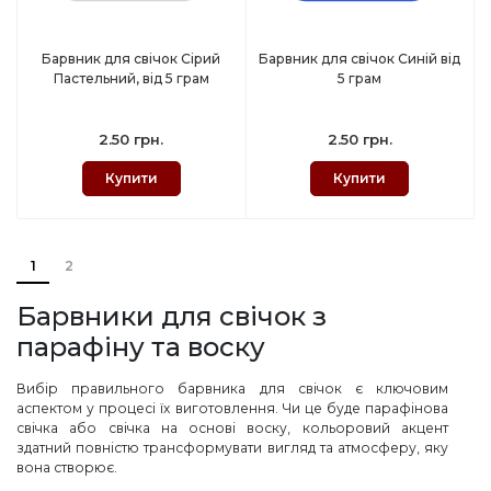
Барвник для свічок Сірий
Барвник для свічок Синій від
Пастельний, від 5 грам
5 грам
2.50 грн.
2.50 грн.
Купити
Купити
1
2
Барвники для свічок з
парафіну та воску
Вибір правильного барвника для свічок є ключовим
аспектом у процесі їх виготовлення. Чи це буде парафінова
свічка або свічка на основі воску, кольоровий акцент
здатний повністю трансформувати вигляд та атмосферу, яку
вона створює.