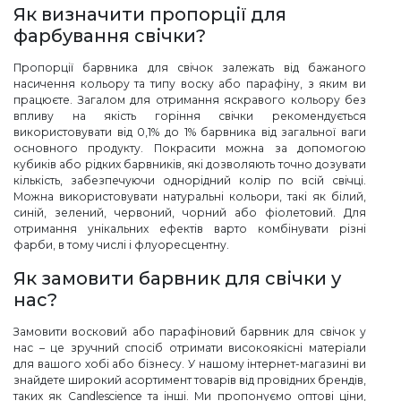
Як визначити пропорції для
фарбування свічки?
Пропорції барвника для свічок залежать від бажаного
насичення кольору та типу воску або парафіну, з яким ви
працюєте. Загалом для отримання яскравого кольору без
впливу на якість горіння свічки рекомендується
використовувати від 0,1% до 1% барвника від загальної ваги
основного продукту. Покрасити можна за допомогою
кубиків або рідких барвників, які дозволяють точно дозувати
кількість, забезпечуючи однорідний колір по всій свічці.
Можна використовувати натуральні кольори, такі як білий,
синій, зелений, червоний, чорний або фіолетовий. Для
отримання унікальних ефектів варто комбінувати різні
фарби, в тому числі і флуоресцентну.
Як замовити барвник для свічки у
нас?
Замовити восковий або парафіновий барвник для свічок у
нас – це зручний спосіб отримати високоякісні матеріали
для вашого хобі або бізнесу. У нашому інтернет-магазині ви
знайдете широкий асортимент товарів від провідних брендів,
таких як Candlescience та інші. Ми пропонуємо оптові ціни,