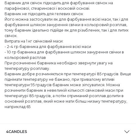
Барвник для свічок підходить для фарбування свічок на
парафінової, стеаринової і восковій основі.
Барвник не підходять для гелевих свічок
Його можна застосувати як для фарбування всієї маси, так і для
фарбування шляхом занурення свічки в кольоровий розплав,
тому барвник ідеально підійде як для різьблених, так і для литих
свічок.
Витрата на 1 кг свічковий маси:
- 2-4 гр барвника для фарбування всієї маси
- 10 гр барвника для фарбування шляхом занурення свічки в
кольоровий расплав
При розчиненні барвника необхідно звернути увагу на
температуру розплаву.
Барвник добре розчиняється при температурі 85 градусів. Вище
піднімати температуру не бажано, при тривалому впливі
температури 95 градусів барвник може зіпсуватися. Можна
розчинити барвник в невеликій кількості свічковий маси при
температурі 85 градусів, а потім отриманий розплав долити в
основний розплав, який може мати більш низьку температуру,
наприклад 65
4CANDLES