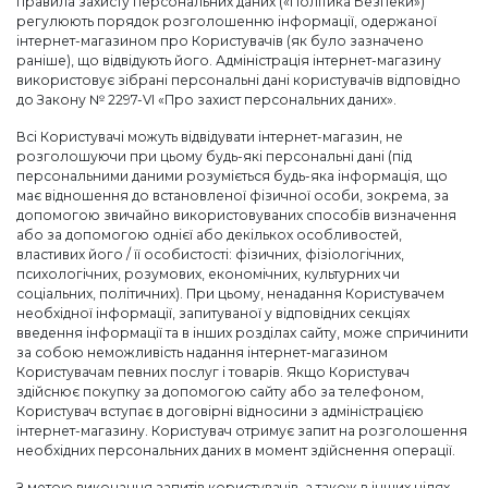
правила захисту персональних даних («Політика Безпеки»)
регулюють порядок розголошенню інформації, одержаної
інтернет-магазином про Користувачів (як було зазначено
раніше), що відвідують його. Адміністрація інтернет-магазину
використовує зібрані персональні дані користувачів відповідно
до Закону № 2297-VI «Про захист персональних даних».
Всі Користувачі можуть відвідувати інтернет-магазин, не
розголошуючи при цьому будь-які персональні дані (під
персональними даними розуміється будь-яка інформація, що
має відношення до встановленої фізичної особи, зокрема, за
допомогою звичайно використовуваних способів визначення
або за допомогою однієї або декількох особливостей,
властивих його / її особистості: фізичних, фізіологічних,
психологічних, розумових, економічних, культурних чи
соціальних, політичних). При цьому, ненадання Користувачем
необхідної інформації, запитуваної у відповідних секціях
введення інформації та в інших розділах сайту, може спричинити
за собою неможливість надання інтернет-магазином
Користувачам певних послуг і товарів. Якщо Користувач
здійснює покупку за допомогою сайту або за телефоном,
Користувач вступає в договірні відносини з адміністрацією
інтернет-магазину. Користувач отримує запит на розголошення
необхідних персональних даних в момент здійснення операції.
З метою виконання запитів користувачів, а також в інших цілях,