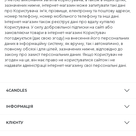
зазначених нижче, інтернет-магазин може запитувати такі дані
про Користувача: ім'я, прізвище, електронну та поштову адреси,
номер телефону, номер мобільного телефону та інші дані.
Інтернет-магазин також реєструє дані про вдалу купівлю
Користувача. У силу добровільної підписки на сайті або
замовляючи товари в інтернет-магазині Користувач
погоджується (дає свою згоду) на внесення його персональних
даних в інформаційну систему, як вручну, так і автоматично, в
повному обсязі і для цілей, зазначених нижче, відповідно до
закону про захист персональних даних. Якщо Користувач не
згоден на це, він має право не користуватися сайтом і не
надавати адміністрації інтернет-магазину свої персональні дані.
4CANDLES
ІНФОРМАЦІЯ
КЛІЄНТУ