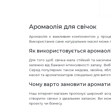
Аромаолія для свічок
Аромаолія є важливим компонентом у процес
Використання саме натуральних масел може п
Як використовується аромаолі
Для того щоб свічка мала стійкий та насичен
залежно від бажаної інтенсивності запаху. Виб
Серед популярних також медова, хвойна, ябл
масел та ароматизаторів спеціально для вигот
Чому варто замовити ароматиз
Наш інтернет-магазин пропонує широкий асор
створити свічки з ідеальним запахом. Ви мо
проєкту чи бізнесу.