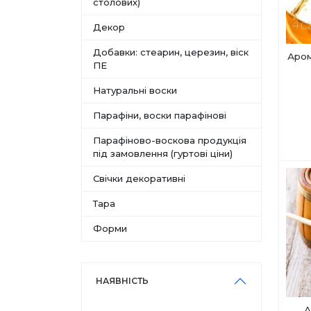
столових)
Декор
Добавки: стеарин, церезин, віск
Аром
ПЕ
Натуральні воски
Парафіни, воски парафінові
Парафіново-воскова продукція
під замовлення (гуртові ціни)
Свічки декоративні
Тара
Форми
НАЯВНІСТЬ
А