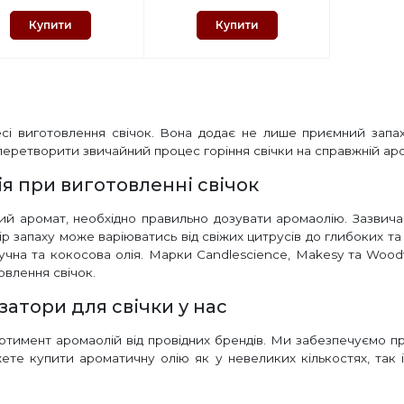
Купити
Купити
і виготовлення свічок. Вона додає не лише приємний запах,
еретворити звичайний процес горіння свічки на справжній ар
я при виготовленні свічок
ий аромат, необхідно правильно дозувати аромаолію. Зазвичай
ір запаху може варіюватись від свіжих цитрусів до глибоких та
учна та кокосова олія. Марки Candlescience, Makesy та Wo
овлення свічок.
атори для свічки у нас
тимент аромаолій від провідних брендів. Ми забезпечуємо пр
жете купити ароматичну олію як у невеликих кількостях, так 