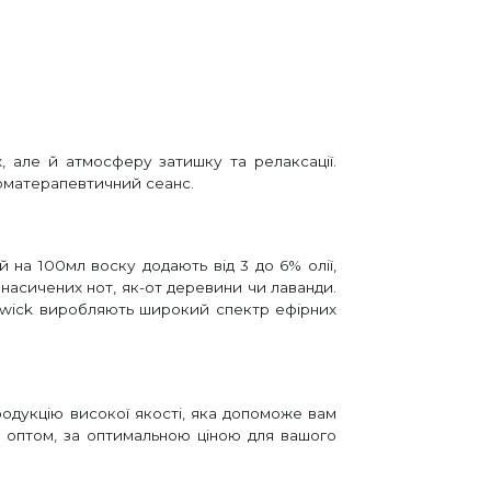
 але й атмосферу затишку та релаксації.
оматерапевтичний сеанс.
 на 100мл воску додають від 3 до 6% олії,
 насичених нот, як-от деревини чи лаванди.
odwick виробляють широкий спектр ефірних
одукцію високої якості, яка допоможе вам
і оптом, за оптимальною ціною для вашого