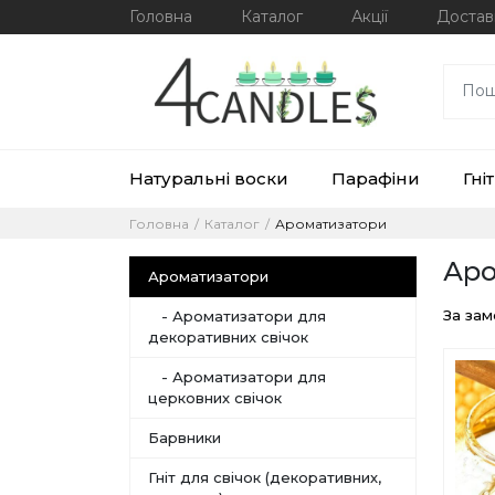
Головна
Каталог
Акції
Достав
Натуральні воски
Парафіни
Гніт
Головна
Каталог
Ароматизатори
Аро
Ароматизатори
За за
- Ароматизатори для
декоративних свічок
- Ароматизатори для
церковних свічок
Барвники
Гніт для свічок (декоративних,