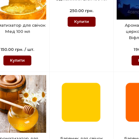
250.00 грн.
Купити
атизатор для свічок
Арома
Мед 100 мл
церко
Віфл
150.00 грн. / шт.
19
Купити
роматизатор для
Барвник для свічок
Барвни