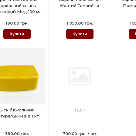
церковний свічок
Жовтий Темний, кг
Помар
вневий Мед 100 мл
190.00 грн.
1 950.00 грн.
1 9
Купити
Купити
Віск бджолиний
TEST
туральний від 1 кг
390.00 грн.
700.00 грн. / шт.