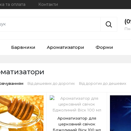
ка та оплата
Контакти
(0
Пн-
Барвники
Ароматизатори
Форми
матизатори
мовчуванням
Від дешевих до дорогих
Від дорогих до дешевих
Ароматизатор для
церковний свічок
Бджолиний Віск 100 мл