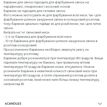
Барвник для свічок підходить для фарбування свічок на
парафінової, стеаринової і восковій основі.
Барвник не підходять для гелевих свічок
Його можна застосувати як для фарбування всієї маси, так і для
фарбування шляхом занурення свічки в кольоровий розплав,
тому барвник ідеально підійде як для різьблених, так і для литих
свічок.
Витрата на 1 кг свічковий маси:
- 2-4 гр барвника для фарбування всієї маси
- 10 гр барвника для фарбування шляхом занурення свічки в
розплав кольоровий
При розчиненні барвника необхідно звернути увагу на
температуру розплаву.
Барвник добре розчиняється при температурі 85 градусів. Вище
піднімати температуру не бажано, при тривалому впливі
температури 95 градусів барвник може зіпсуватися. Можна
розчинити барвник в невеликій кількості свічковий маси при
температурі 85 градусів, а потім отриманий розплав долити в
основний розплав, який може мати більш низьку температуру,
наприклад 65
4CANDLES