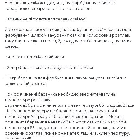
Барвник для свічок підходить для фарбування свічок на
парафінової, стеаринової і восковій основі.
Барвник не підходять для гелевих свічок
Його можна застосувати як для фарбування всієї маси, так і для
фарбування шляхом занурення свічки в кольоровий розплав,
тому барвник ідеально підійде як для різьблених, так і для литих
свічок.
Витрата на 1 кг свічковий маси:
- 2-4 гр барвника для фарбування всієї маси
- 10 гр барвника для фарбування шляхом занурення свічки в
кольоровий розплав
При розчиненні барвника необхідно звернути увагу на
температуру розплаву.
Барвник добре розчиняється при температурі 85 градусів. Вище
піднімати температуру не бажано, при тривалому впливі
температури 95 градусів барвник може зіпсуватися. Можна
розчинити барвник в невеликій кількості свічковий маси при
температурі 85 градусів, а потім отриманий розплав долити в
основний розплав, який може мати більш низьку температуру,
наприклад 65