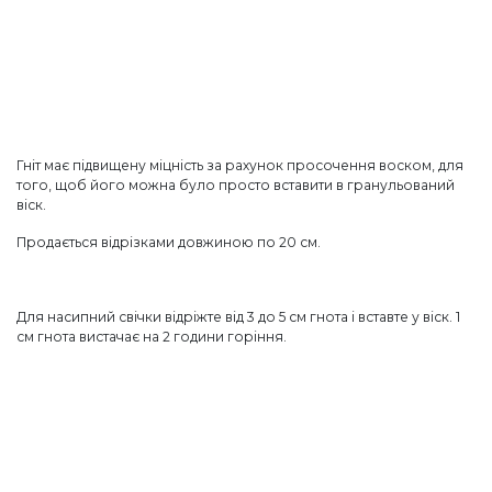
Гніт має підвищену міцність за рахунок просочення воском, для
того, щоб його можна було просто вставити в гранульований
віск.
Продається відрізками довжиною по 20 см.
Для насипний свічки відріжте від 3 до 5 см гнота і вставте у віск.
1
см гнота вистачає на 2 години горіння.