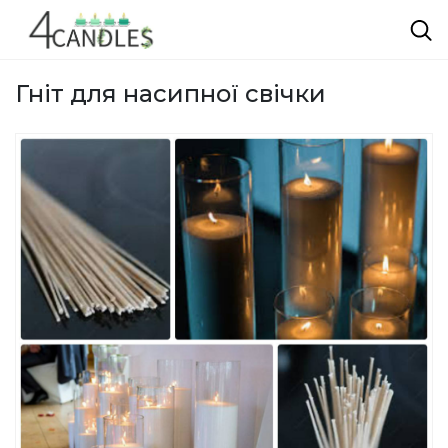
Гніт для насипної свічки