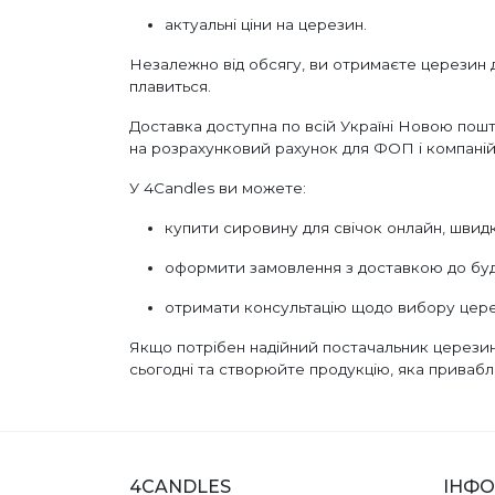
актуальні ціни на церезин.
Незалежно від обсягу, ви отримаєте церезин дл
плавиться.
Доставка доступна по всій Україні Новою пош
на розрахунковий рахунок для ФОП і компаній
У 4Candles ви можете:
купити сировину для свічок онлайн, швидк
оформити замовлення з доставкою до будь
отримати консультацію щодо вибору церез
Якщо потрібен надійний постачальник церезин
сьогодні та створюйте продукцію, яка привабл
4CANDLES
ІНФО