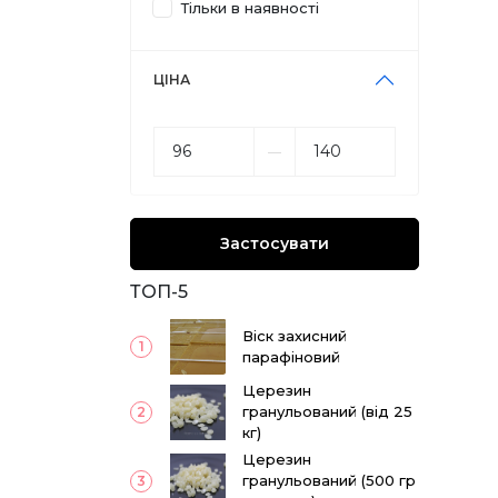
Тільки в наявності
ЦІНА
––
Застосувати
ТОП-5
Віск захисний
1
парафіновий
Церезин
гранульований (від 25
2
кг)
Церезин
гранульований (500 гр
3