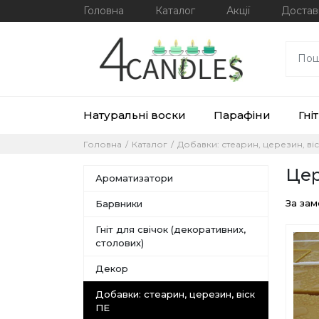
Головна
Каталог
Акції
Достав
Натуральні воски
Парафіни
Гніт
Головна
Каталог
Добавки: стеарин, церезин, ві
Це
Ароматизатори
За за
Барвники
Гніт для свічок (декоративних,
столових)
Декор
Добавки: стеарин, церезин, віск
ПЕ