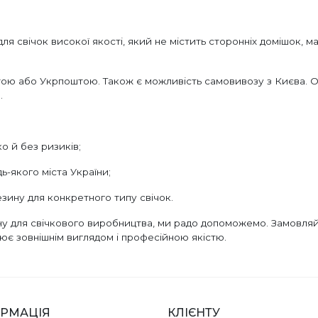
я свічок високої якості, який не містить сторонніх домішок, м
тою або Укрпоштою. Також є можливість самовивозу з Києва. О
.
о й без ризиків;
-якого міста України;
ину для конкретного типу свічок.
у для свічкового виробництва, ми радо допоможемо. Замовляйт
ює зовнішнім виглядом і професійною якістю.
РМАЦІЯ
КЛІЄНТУ