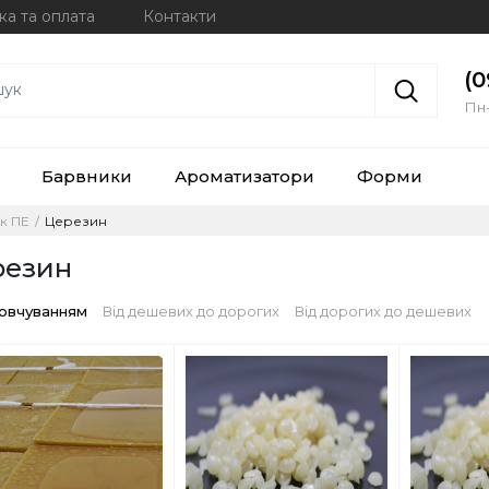
ка та оплата
Контакти
(0
Пн-
Барвники
Ароматизатори
Форми
ск ПЕ
Церезин
резин
мовчуванням
Від дешевих до дорогих
Від дорогих до дешевих