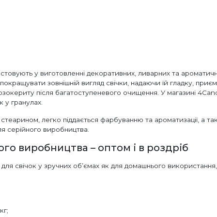
стовують у виготовленні декоративних, ливарних та ароматичн
н покращувати зовнішній вигляд свічки, надаючи їй гладку, при
озокериту після багатоступеневого очищення. У магазині 4Can
 у гранулах.
теарином, легко піддається фарбуванню та ароматизації, а тако
для серійного виробництва.
го виробництва – оптом і в роздріб
ля свічок у зручних об’ємах як для домашнього використання, 
кг;