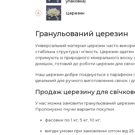
упаковка)
Церезин
4
Гранульований церезин
Універсальний матеріал церезин часто викори
стабільна структура і м’якість. Церезин здате
отримують із природного мінерального воску 
домішок, готовий до роботи церезин для свічок
Наш церезин добре поєднується з парафіном і с
ідеальний для ручного виготовлення свічок і 
Продаж церезину для свічково
У нас можна замовити гранульований церезин д
Пропонуємо гнучкі варіанти покупки:
фасовки по 1 кг, 5 кг, 10 кг;
вигідні умови при замовленні оптом від 25 