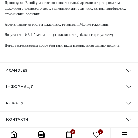
Пропонуємо Вашій увазі висококонцентрований ароматизатор з ароматом
бджолиного травневого меду, відповідний для будь-яких свічок: парафінових,
стеаринових, воскових, ...
Ароматизатор не містять шкідливих речовин і ГМО, не токсичний.
Дозування – 0,3-1,5 мл на 1 кг (в залежності від бажаного результату).
Перед застосуванням добре збовтати, після використання щільно закрити.
4CANDLES
ІНФОРМАЦІЯ
КЛІЄНТУ
КОНТАКТИ
0
0