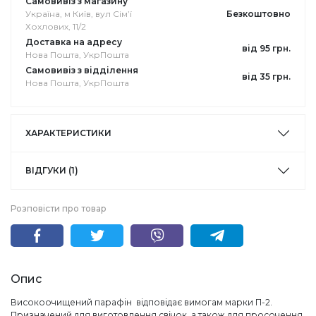
Самовивіз з магазину
Україна, м Київ, вул Сімʼї
Безкоштовно
Хохлових, 11/2
Доставка на адресу
від 95 грн.
Нова Пошта, УкрПошта
Самовивіз з відділення
від 35 грн.
Нова Пошта, УкрПошта
ХАРАКТЕРИСТИКИ
ВІДГУКИ (1)
Розповісти про товар
Опис
Високоочищений парафін відповідає вимогам марки П-2.
Призначений для виготовлення свічок, а також для просочення