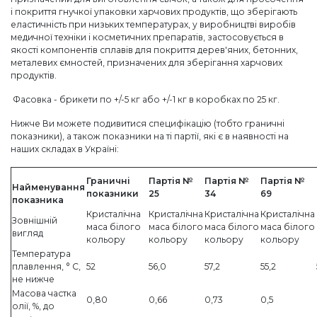
і покриття гнучкої упаковки харчових продуктів, що зберігають
еластичність при низьких температурах, у виробництві виробів
медичної техніки і косметичних препаратів, застосовується в
якості компонентів сплавів для покриття дерев'яних, бетонних,
металевих ємностей, призначених для зберігання харчових
продуктів.
Фасовка - брикети по +/-5 кг або +/-1 кг в коробках по 25 кг.
Нижче Ви можете подивитися специфікацію (тобто граничні
показники), а також показники на ті партії, які є в наявності на
наших складах в Україні:
Граничні
Партія №
Партія №
Партія №
Найменування
показники
25
34
69
показника
Кристалічна
Кристалічна
Кристалічна
Кристалічна
Зовнішній
маса білого
маса білого
маса білого
маса білого
вигляд
кольору
кольору
кольору
кольору
Температура
плавлення, ° С,
52
56,0
57,2
55,2
не нижче
Масова частка
0,80
0,66
0,73
0,5
олії, %, до