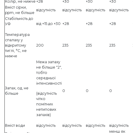
Колір, не нижче
+28
+30
+30
+30
Вміст сірки,
відсутність
відсутність
відсутність
відсутність
ppm, не більше
Стабільність до
від +15 до +30
+28
+28
+28
УФ
Температура
спалаху у
відкритому
200
235
235
235
тиглі, °С, не
нижче
Межа запаху
не більше "2",
тобто
середньої
інтенсивності
Запах, од, не
0
0
0
більше
(відсутність
чітко
помітних
нетипових
запахів)
Вміст води
відсутність
відсутність
відсутність
відсутність
менш як