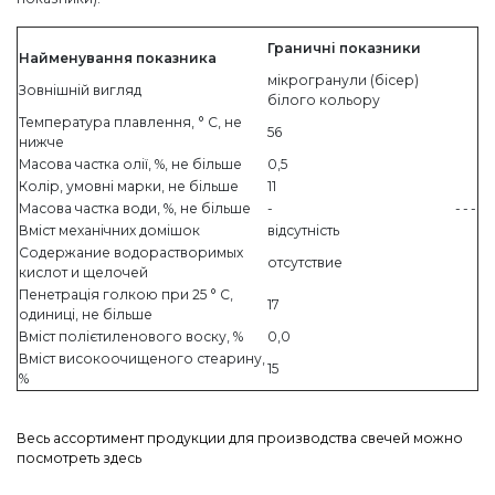
Граничні показники
Найменування показника
мікрогранули (бісер)
Зовнішній вигляд
білого кольору
Температура плавлення, ° С, не
56
нижче
Масова частка олії, %, не більше
0,5
Колір, умовні марки, не більше
11
Масова частка води, %, не більше
-
-
-
-
Вміст механічних домішок
відсутність
Содержание водорастворимых
отсутствие
кислот и щелочей
Пенетрація голкою при 25 ° С,
17
одиниці, не більше
Вміст полієтиленового воску, %
0,0
Вміст високоочищеного стеарину,
15
%
Весь ассортимент продукции для производства свечей можно
посмотреть здесь