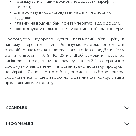
не змішувати з іншим воском, не додавати парафін,
стеарин;
для аромату використовувати масляні термостійкі
віддушки;
плавити на водяній бані при температурі від 90 до 95°С;
охолоджувати пальмові свічки за кімнатної температури.
Пропонуємо недорого купити пальмовий віск Брітц в
нашому інтернет-магазині. Реалізуємо матеріал оптом та в
роздріб. У нас можна за доступною вартістю придбати віск у
різній кількості – 7, 9, 16, 25 кг. Щоб замовити товар за
вигідною ціною, залиште заявку на сайті. Оперативно
сформуємо замовлення та організуємо доставку продукції
по Україні. Якщо вам потрібна допомога з вибору товару,
скористайтеся опцією зворотного дзвінка для консультації з
представником магазину.
4CANDLES
ІНФОРМАЦІЯ