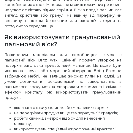
контейнерних свічок. Матеріал не містить токсичних речовин,
не утворює кіптяву під час горіння. Віск з плодів пальми має
вигляд кристалів або гранул. На відміну від парафіну чи
стеарину є цілком безпечним для здоров’я людини та
оточуючого середовища.
Як використовувати гранульований
пальмовий віск?
Поширеним матеріалом для виробництва свічок є
пальмовий віск Britz Wax. Свічний продукт утворює на
поверхні заготовки привабливий малюнок. Це може бути
ялинкова гілочка або морозний візерунок. Брітц Вакс не
забруднює меблі, не залишає жирних плям на одязі. За
умови дотримання рекомендацій по використанню з
пальмового воску можна створювати різноманітні свічки з
ефектом кристалу. Як використовувати гранульований
продукт:
відливати свічки у скляних або металевих формах;
не перегрівати продукт вище температури 95 градусів;
робити свічки діаметром від 5 см для нанесення
малюнку;
використовувати спеціальні жиророзчинні красителі;