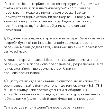
1/ Нагрійте віск — Нагрійте віск до температури 72 °C — 93 °C. Не
треба нагрівати віск вище температури 93.3 °C. Тривале
перегрівання може вплинути на колір воску. Завжди
користуйтеся термометром під час нагрівання воску та не
залишайте нагрітий віск без нагляду. Під час плавлення,
постійно перемішуйте віск, щоб уникнути локалізації
нагрівання.
2/ Додайте інші складники (крім ароматизаторів і барвників) — за
потреби будь-які інші інгредієнти, крім ароматизатора та
барвника, можна додати в будь-який час, що змінить властивості
свічкової маси.
3/ Додайте ароматизатор і барвник – Додайте ароматизатор і
барвник, коли віск повністю розплавиться. Добре перемішайте
та переконайтеся, що ароматизатор і барвник
повністю розчинилися.
4/ Підготуйте віск для заливання - після того, як віск повністю
розплавився, дайте йому охолонути до температури 48.9 - 73.8
°C. Це знизить ризик розтріскування й знебарвлення
воску. Заливайте віск відповідно до температури, зазначеної в
таблиці нижче (залежно від Вашої кімнатної температури)
Температура в приміщенні
Температура заливання