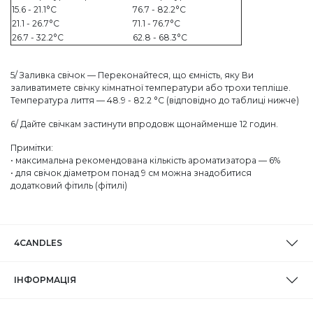
15.6 - 21.1°C
76.7 - 82.2°C
21.1 - 26.7°C
71.1 - 76.7°C
26.7 - 32.2°C
62.8 - 68.3°C
5/ Заливка свічок — Переконайтеся, що ємність, яку Ви
заливатимете свічку кімнатної температури або трохи тепліше.
Температура лиття — 48.9 - 82.2 °C (відповідно до таблиці нижче)
6/ Дайте свічкам застинути впродовж щонайменше 12 годин.
Примітки:
• максимальна рекомендована кількість ароматизатора — 6%
• для свічок діаметром понад 9 см можна знадобитися
додатковий фітиль (фітилі)
4CANDLES
ІНФОРМАЦІЯ