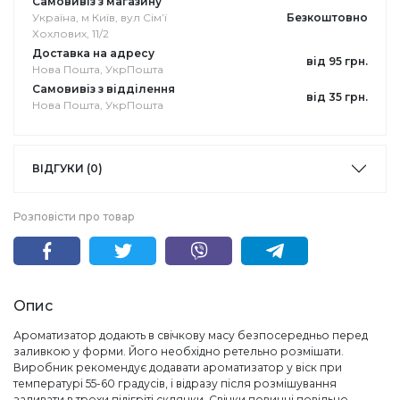
Самовивіз з магазину
Україна, м Київ, вул Сімʼї
Безкоштовно
Хохлових, 11/2
Доставка на адресу
від 95 грн.
Нова Пошта, УкрПошта
Самовивіз з відділення
від 35 грн.
Нова Пошта, УкрПошта
ВІДГУКИ (0)
Розповісти про товар
Опис
Ароматизатор додають в свічкову масу безпосередньо перед
заливкою у форми. Його необхідно ретельно розмішати.
Виробник рекомендує додавати ароматизатор у віск при
температурі 55-60 градусів, і відразу після розмішування
заливати в трохи підігріті склянки. Свічки повинні повільно