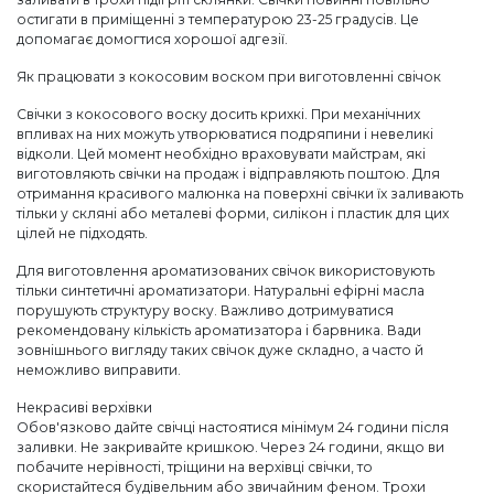
остигати в приміщенні з температурою 23-25 градусів. Це
допомагає домогтися хорошої адгезії.
Як працювати з кокосовим воском при виготовленні свічок
Свічки з кокосового воску досить крихкі. При механічних
впливах на них можуть утворюватися подряпини і невеликі
відколи. Цей момент необхідно враховувати майстрам, які
виготовляють свічки на продаж і відправляють поштою. Для
отримання красивого малюнка на поверхні свічки їх заливають
тільки у скляні або металеві форми, силікон і пластик для цих
цілей не підходять.
Для виготовлення ароматизованих свічок використовують
тільки синтетичні ароматизатори. Натуральні ефірні масла
порушують структуру воску. Важливо дотримуватися
рекомендовану кількість ароматизатора і барвника. Вади
зовнішнього вигляду таких свічок дуже складно, а часто й
неможливо виправити.
Некрасиві верхівки
Обов'язково дайте свічці настоятися мінімум 24 години після
заливки. Не закривайте кришкою. Через 24 години, якщо ви
побачите нерівності, тріщини на верхівці свічки, то
скористайтеся будівельним або звичайним феном. Трохи