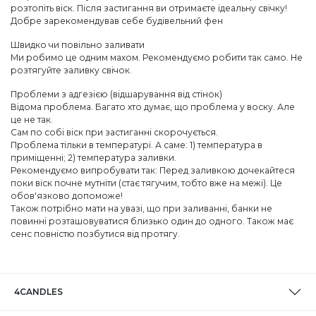
розтопіть віск. Після застигання ви отримаєте ідеальну свічку!
Добре зарекомендував себе будівельний фен
Швидко чи повільно заливати
Ми робимо це одним махом. Рекомендуємо робити так само. Не
розтягуйте заливку свічок.
Проблеми з адгезією (відшарування від стінок)
Відома проблема. Багато хто думає, що проблема у воску. Але
це не так.
Сам по собі віск при застиганні скорочується.
Проблема тільки в температурі. А саме: 1) температура в
приміщенні; 2) температура заливки.
Рекомендуємо випробувати так: Перед заливкою дочекайтеся
поки віск почне мутніти (стає тягучим, тобто вже на межі). Це
обов'язково допоможе!
Також потрібно мати на увазі, що при заливанні, банки не
повинні розташовуватися близько один до одного. Також має
сенс повністю позбутися від протягу.
4CANDLES