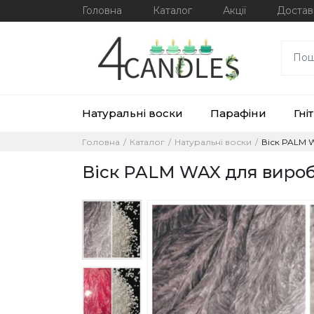
Головна
Каталог
Акції
Достав
Натуральні воски
Парафіни
Гніт
Головна
Каталог
Натуральні воски
Віск PALM 
Віск PALM WAX для вироб