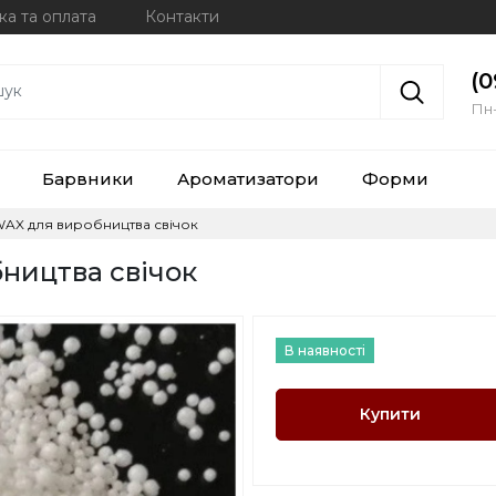
ка та оплата
Контакти
(0
Пн-
Барвники
Ароматизатори
Форми
WAX для виробництва свічок
ництва свічок
В наявності
Купити