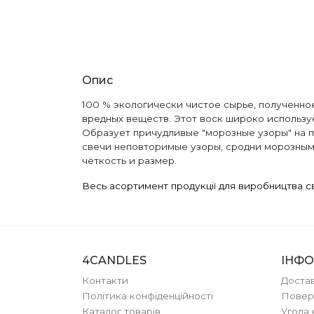
Опис
100 % экологически чистое сырье, полученное
вредных веществ. Этот воск широко используе
Образует причудливые "морозные узоры" на п
свечи неповторимые узоры, сродни морозным.
чёткость и размер.
Весь асортимент продукції для виробництва с
4CANDLES
ІНФО
Контакти
Достав
Політика конфіденційності
Повер
Каталог товарів
Угода 