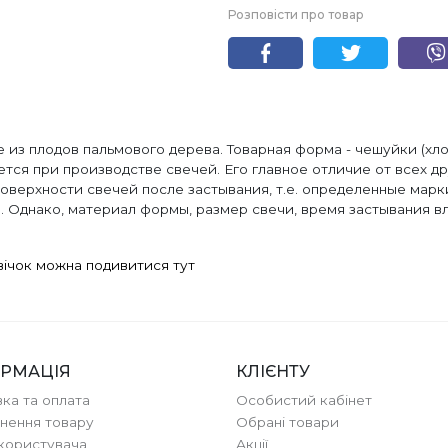
Розповісти про товар
 из плодов пальмового дерева. Товарная форма - чешуйки (хлоп
тся при производстве свечей. Его главное отличие от всех др
оверхности свечей после застывания, т.е. определенные марк
 Однако, материал формы, размер свечи, время застывания вл
вічок можна подивитися тут
РМАЦІЯ
КЛІЄНТУ
ка та оплата
Особистий кабінет
нення товару
Обрані товари
користувача
Акції