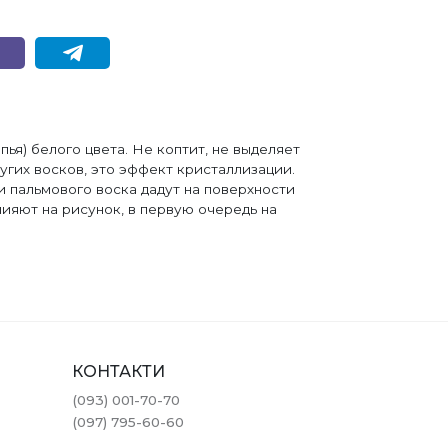
ья) белого цвета. Не коптит, не выделяет
угих восков, это эффект кристаллизации.
и пальмового воска дадут на поверхности
ияют на рисунок, в первую очередь на
КОНТАКТИ
(093) 001-70-70
(097) 795-60-60