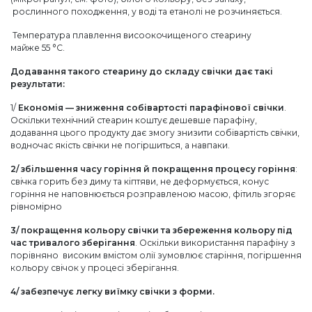
рослинного походження, у воді та етанолі не розчиняється.
Температура плавлення висоокочищеного стеарину
майже 55 °C.
Додавання такого стеарину до складу свічки дає такі
результати:
1/
Економія — зниження собівартості парафінової свічки
.
Оскільки технічний стеарин коштує дешевше парафіну,
додавання цього продукту дає змогу знизити собівартість свічки,
водночас якість свічки не погіршиться, а навпаки.
2/
збільшення часу горіння й покращення процесу горіння
:
свічка горить без диму та кіптяви, не деформується, конус
горіння не наповнюється розправленою масою, фітиль згоряє
рівномірно
3/
покращення кольору свічки та збереження кольору під
час тривалого зберігання
. Оскільки використання парафіну з
порівняно високим вмістом олії зумовлює старіння, погіршення
кольору свічок у процесі зберігання.
4/
забезпечує легку виїмку свічки з форми.