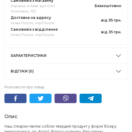
Самовивіз з магазину
Україна, м Київ, вул Сімʼї
Безкоштовно
Хохлових, 11/2
Доставка на адресу
від 95 грн.
Нова Пошта, УкрПошта
Самовивіз з відділення
від 35 грн.
Нова Пошта, УкрПошта
ХАРАКТЕРИСТИКИ
ВІДГУКИ (0)
Розповісти про товар
Опис
Наш стеарин являє собою твердий продукт у формі бісеру
(мікрогранул, см. фото), білого кольору, без запаху,