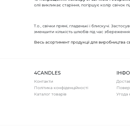
олії викликає старіння, погіршує колір свічок пі
Т.о., свічки прямі, гладенькі і блискучі. Зас
зменшити кількість шлюбів під час збереження 
Весь асортимент продукції для виробництва с
4CANDLES
ІНФО
Контакти
Достав
Політика конфіденційності
Повер
Каталог товарів
Угода 