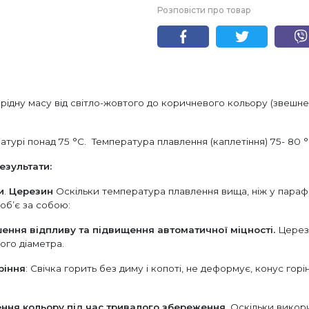
Розповісти про товар
дну масу від світло-жовтого до коричневого кольору (звешне 
урі понад 75 °С. Температура плавлення (каплетіння) 75- 80 °
езультати:
и
.
Церезин
Оскільки температура плавлення вища, ніж у параф
об’є за собою:
ншення відпливу та підвищення автоматичної міцності.
Церези
ого діаметра.
ріння
: Свічка горить без диму і копоті, не деформує, конус го
ення кольору під час тривалого збереження
. Оскільки вико