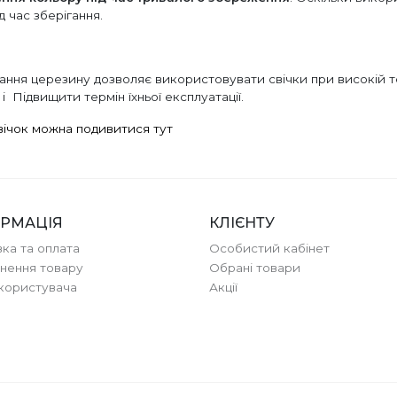
д час зберігання.
тосування церезину дозволяє використовувати свічки при високі
і Підвищити термін їхньої експлуатації.
вічок можна подивитися тут
РМАЦІЯ
КЛІЄНТУ
ка та оплата
Особистий кабінет
нення товару
Обрані товари
користувача
Акції