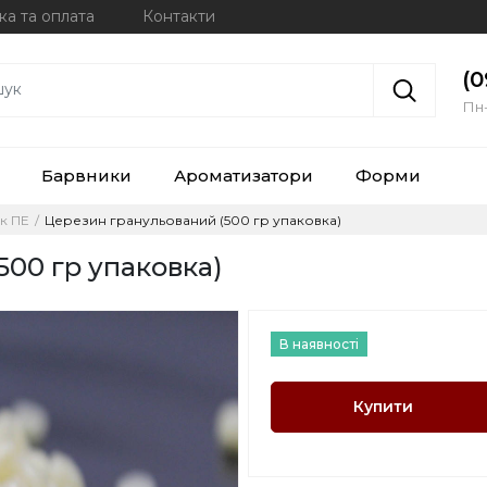
ка та оплата
Контакти
(0
Пн-
Барвники
Ароматизатори
Форми
ск ПЕ
Церезин гранульований (500 гр упаковка)
00 гр упаковка)
В наявності
Купити