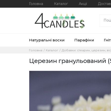
Головна
Каталог
Акції
Достав
Натуральні воски
Парафіни
Гніт
Головна
Каталог
Добавки: стеарин, церезин, ві
Церезин гранульований (5