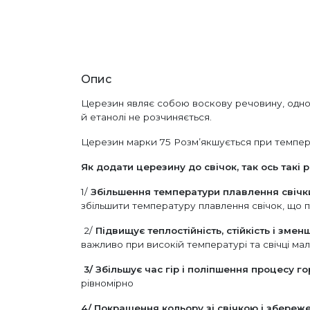
Опис
Церезин являє собою воскову речовину, однорі
й етанолі не розчиняється.
Церезин марки 75 Розм’якшується при температ
Як додати церезину до свічок, так ось такі р
1/
Збільшення температури плавлення свічк
збільшити температуру плавлення свічок, що п
2/
Підвищує теплостійність, стійкість і зме
важливо при високій температурі та свічці мал
3/
Збільшує час гір і поліпшення процесу го
рівномірно
4/
Покращення кольору зі свічкою і збереж