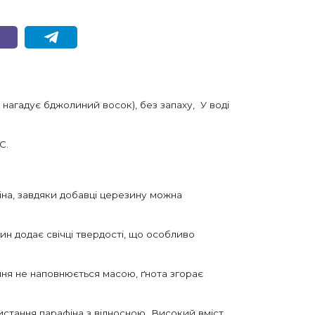
нагадує бджолиний восок), без запаху, У воді
C.
іна, завдяки добавці церезину можна
н додає свічці твердості, що особливо
ріння не наповнюється масою, ґнота згорає
ристання парафіна з відносною Високий вміст