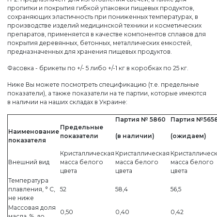
пропитки и покрытия гибкой упаковки пищевых продуктов,
сохраняющих эластичность при пониженных температурах, в
производстве изделий медицинской техники и косметических
препаратов, применяется в качестве компонентов сплавов для
покрытия деревянных, бетонных, металлических емкостей,
предназначенных для хранения пищевых продуктов.
Фасовка - брикеты по +/- 5 либо +/-1 кг в коробках по 25 кг.
Ниже Вы можете посмотреть спецификацию (т.е. предельные
показатели), а также показатели на те партии, которые имеются
в наличии на наших складах в Украине:
Партия № 5860
Партия №565
Предельные
Наименование
показатели
(в наличии)
(ожидаем)
показателя
Кристаллическая
Кристаллическая
Кристалличес
Внешний вид
масса белого
масса белого
масса белого
цвета
цвета
цвета
Температура
плавления, ° С,
52
58,4
56,5
не ниже
Массовая доля
0,50
0,40
0,42
масла, %, до