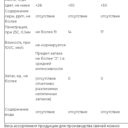
Цвет, не ниже
+28
+30
+30
Содержание
серы, ppm, не
отсутствие
отсутствие
отсутствие
более
Пенетрация,
не более 19
14
17
при 25С, 0,1мм
Вязкость, при
не нормируется
100С, мм/с
Предел запаха
не более "2", т.е.
средней
интенсивности
Запах, ед., не
(отсутствие
0
0
более
отчетливо
различимых
нетипичных
запахов)
Содержание
отсутствие
отсутствие
отсутствие
воды
Весь ассортимент продукции для производства свечей можно