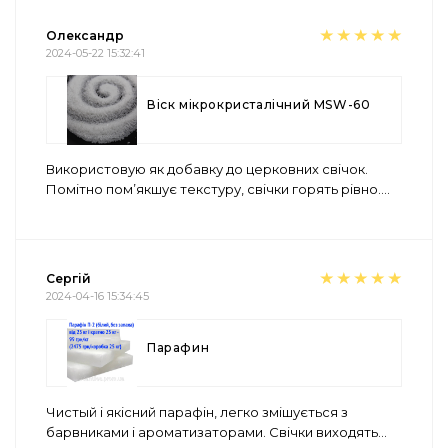
Олександр
2024-05-22 15:32:41
Віск мікрокристалічний MSW-60
Використовую як добавку до церковних свічок.
Помітно пом’якшує текстуру, свічки горять рівно.
...
Сергій
2024-04-16 15:34:45
Парафин
Чистый і якісний парафін, легко змішується з
барвниками і ароматизаторами. Свічки виходять
...