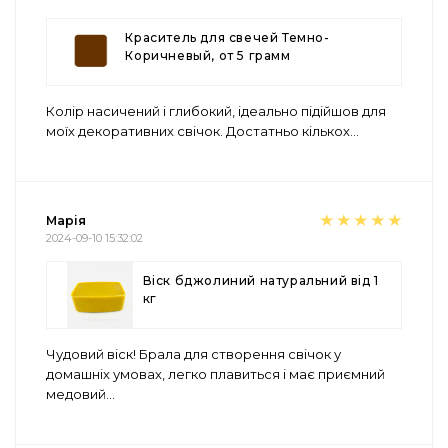
Краситель для свечей Темно-
Коричневый, от 5 грамм
Колір насичений і глибокий, ідеально підійшов для
моїх декоративних свічок. Достатньо кількох
...
Марія
2024-09-10 15:32:02
Віск бджолиний натуральний від 1
кг
Чудовий віск! Брала для створення свічок у
домашніх умовах, легко плавиться і має приємний
медовий
...