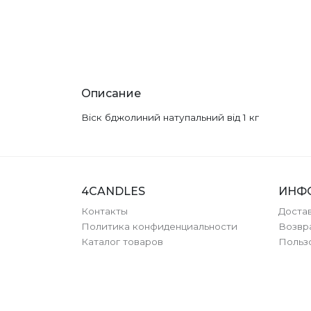
Описание
Віск бджолиний натупальний від 1 кг
4CANDLES
ИНФ
Контакты
Достав
Политика конфиденциальности
Возвр
Каталог товаров
Польз