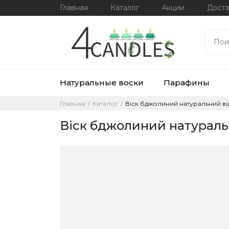
Главная
Каталог
Акции
Доста
Натуральные воски
Парафины
Главная
Каталог
Віск бджолиний натуральний від
Віск бджолиний натуральн