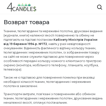
Возврат товара
Тканини, тюлегардинні та мереживні полотна, друковані видання
(журнали, книги) належної якості поверненню та обміну не
підлягають на підставі постанови
Кабінету Міністрів України
від 19 березня 1994 р. №172
, навіть у разі невідповідності
очікуванням. Відмінність фактичного відтінку кольору тканин,
тюлегардинних і мереживних полотен, із зображенням товару
на сайті не може служити підставою для повернення через
особливості передачі кольору кожного клієнтського пристрою
окремо (монітора, мобільного телефону, планшета, ноутбука,
телевізора).
Також не є підставою для повернення помилка при вказівці
необхідної кількості тканин, тюлегардинних і мереживних
полотен в замовленні.
Транспортні витрати, пов'язані з поверненням або обміном
тканин, тюлегардінних і мереживних полотен, друкованих видань
неналежної якості, оплачує постачальник.